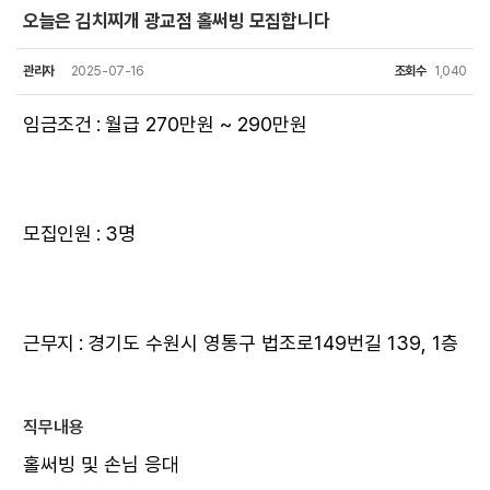
오늘은 김치찌개 광교점 홀써빙 모집합니다
관리자
2025-07-16
조회수
1,040
임금조건 :
월급 270만원 ~ 290만원
모집인원 : 3명
근무지 :
경기도 수원시 영통구 법조로149번길 139, 1층
직무내용
홀써빙 및 손님 응대