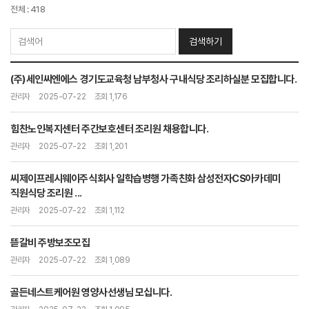
전체 : 418
검색하기
(주)세인씨엔에스 경기도교육청 남부청사 구내식당 조리하실분 모집합니다.
관리자
2025-07-22
조회 1,176
힘찬노인복지센터 주간보호센터 조리원 채용합니다.
관리자
2025-07-22
조회 1,201
씨제이프레시웨이주식회사 일학습병행 가족친화 삼성전자CS아카데미
직원식당 조리원 ...
관리자
2025-07-22
조회 1,112
뜯갈비 주방보조모집
관리자
2025-07-22
조회 1,089
골든네스트케어원 영양사선생님 모십니다.