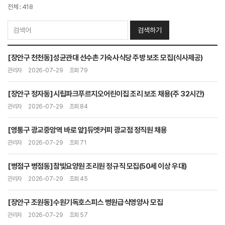
전체 : 418
검색하기
[장안구 천천동]성균관대 선수촌 기숙사식당 주방 보조 모집(식사제공)
관리자
2026-07-29
조회 79
[장안구 정자동]시립파크푸르지오어린이집 조리 보조 채용(주 32시간)
관리자
2026-07-29
조회 84
[영통구 광교중앙역 바로 앞]듀엣커피 광교점 정직원 채용
관리자
2026-07-29
조회 71
[병점구 병점동]참빛요양원 조리원 정규직 모집(50세 이상 우대)
관리자
2026-07-29
조회 45
[장안구 조원동]수원기독호스피스 병원급식영양사 모집
관리자
2026-07-29
조회 57