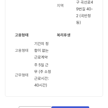
구 곡선로4
지역
9번길 40-
2 (곡반정
동)
고용형태
복리후생
기간의 정
고용형태
함이 없는
근로계약
주 5일 근
무 (주 소정
근무형태
근로시간:
40시간)