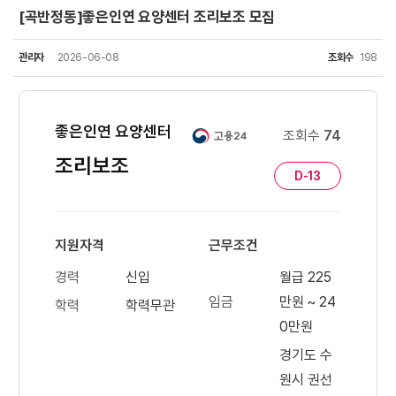
[곡반정동]좋은인연 요양센터 조리보조 모집
관리자
2026-06-08
조회수
198
좋은인연 요양센터
조회수
74
조리보조
D-13
지원자격
근무조건
경력
신입
월급 225
임금
만원 ~ 24
학력
학력무관
0만원
경기도 수
원시 권선