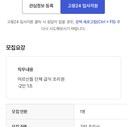
관심정보 등록
고용24 입사지원
해
제
고용24 입사지원 클릭 시 응답이 없을 경우,
강력 새로고침(Ctrl + F5)
후
됨
다시 시도해보시기 바랍니다.
모집요강
직무내용
어르신들 단체 급식 조리원
-2인 1조
모집 인원
1명
모집 직종
기타 조리사