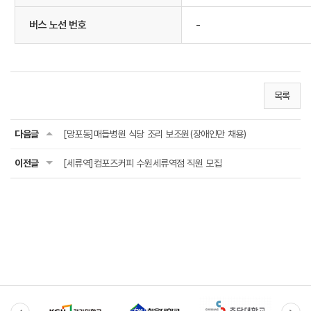
버스 노선 번호
-
목록
다음글
[망포동]매듭병원 식당 조리 보조원(장애인만 채용)
이전글
[세류역]컴포즈커피 수원세류역점 직원 모집