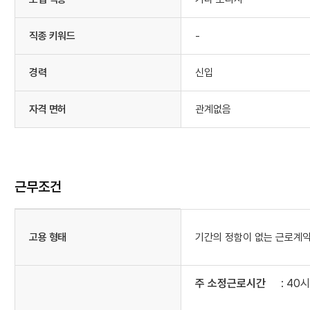
직종 키워드
-
경력
신입
자격 면허
관계없음
근무조건
고용 형태
기간의 정함이 없는 근로계
주 소정근로시간
: 40
도
움