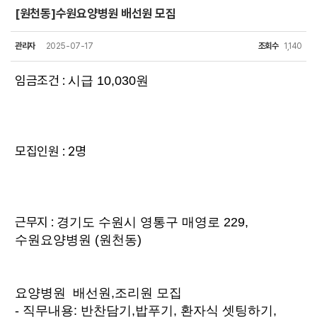
[원천동]수원요양병원 배선원 모집
관리자
2025-07-17
조회수
1,140
임금조건 :
시급 10,030원
모집인원 : 2명
근무지 :
경기도 수원시 영통구 매영로 229,
수원요양병원 (원천동)
요양병원 배선원,조리원 모집
- 직무내용: 반찬담기,밥푸기, 환자식 셋팅하기,